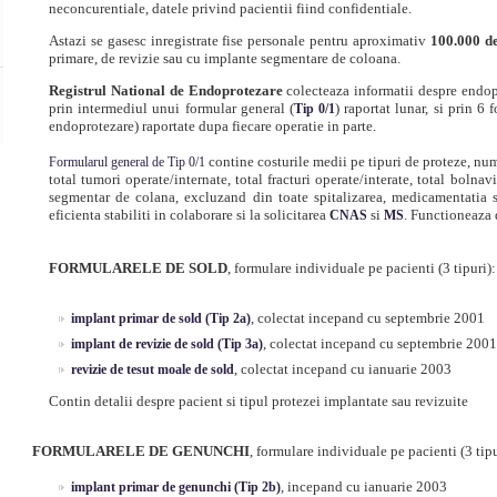
neconcurentiale, datele privind pacientii fiind confidentiale.
Astazi se gasesc inregistrate fise personale pentru aproximativ
100.000 de
primare, de revizie sau cu implante segmentare de coloana.
Registrul National de Endoprotezare
colecteaza informatii despre endopr
prin intermediul unui formular general (
) raportat lunar, si prin 6
Tip 0/1
endoprotezare) raportate dupa fiecare operatie in parte.
contine costurile medii pe tipuri de proteze, num
Formularul general de Tip 0/1
total tumori operate/internate, total fracturi operate/interate, total bolna
segmentar de colana, excluzand din toate spitalizarea, medicamentatia 
eficienta stabiliti in colaborare si la solicitarea
si
. Functioneaza 
CNAS
MS
FORMULARELE DE SOLD
, formulare individuale pe pacienti (3 tipuri):
, colectat incepand cu septembrie 2001
implant primar de sold (Tip 2a)
, colectat incepand cu septembrie 2001
implant de revizie de sold (Tip 3a)
, colectat incepand cu ianuarie 2003
revizie de tesut moale de sold
Contin detalii despre pacient si tipul protezei implantate sau revizuite
FORMULARELE DE GENUNCHI
, formulare individuale pe pacienti (3 tipu
, incepand cu ianuarie 2003
implant primar de genunchi (Tip 2b)