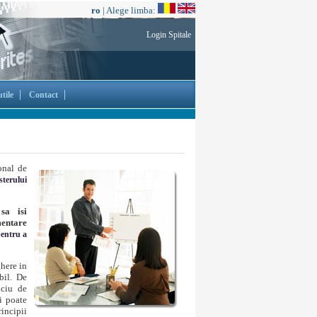
ro
| Alege limba:
Login Spitale
tile
Contact
onal de
sterului
 sa isi
mentare
pentru a
ghere in
bil. De
iciu de
i poate
rincipii