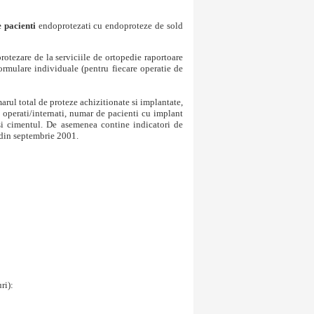
 pacienti
endoprotezati cu endoproteze de sold
otezare de la serviciile de ortopedie raportoare
 formulare individuale (pentru fiecare operatie de
arul total de proteze achizitionate si implantate,
vi operati/internati, numar de pacienti cu implant
si cimentul. De asemenea contine indicatori de
din septembrie 2001.
ri):