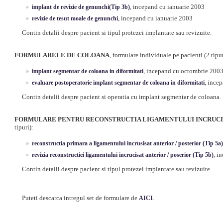
, incepand cu ianuarie 2003
implant de revizie de genunchi(Tip 3b)
, incepand cu ianuarie 2003
revizie de tesut moale de genunchi
Contin detalii despre pacient si tipul protezei implantate sau revizuite.
FORMULARELE DE COLOANA
, formulare individuale pe pacienti (2 tipur
, incepand cu octombrie 200
implant segmentar de coloana in diformitati
, ince
evaluare postoperatorie implant segmentar de coloana in diformitati
Contin detalii despre pacient si operatia cu implant segmentar de coloana.
FORMULARE PENTRU RECONSTRUCTIA LIGAMENTULUI INCRUCI
tipuri):
reconstructia primara a ligamentului incrusisat anterior / posterior (Tip 5a)
, i
revizia reconstructiei ligamentului incrucisat anterior / poserior (Tip 5b)
Contin detalii despre pacient si tipul protezei implantate sau revizuite.
Puteti descarca intregul set de formulare de
.
AICI