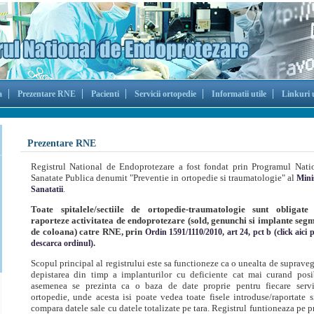
a
Prezentare RNE
Pacienti
Servicii ortopedie
Informatii utile
Linkuri u
Prezentare RNE
Registrul National de Endoprotezare a fost fondat prin Programul Nati
Sanatate Publica denumit "Preventie in ortopedie si traumatologie" al
Mini
.
Sanatatii
Toate spitalele/sectiile de ortopedie-traumatologie sunt obligate
raporteze activitatea de endoprotezare (sold, genunchi si implante seg
de coloana) catre RNE, prin
Ordin 1591/1110/2010, art 24, pct b (click aici 
.
descarca ordinul)
Scopul principal al registrului este sa functioneze ca o unealta de suprave
depistarea din timp a implanturilor cu deficiente cat mai curand posi
asemenea se prezinta ca o baza de date proprie pentru fiecare serv
ortopedie, unde acesta isi poate vedea toate fisele introduse/raportate s
compara datele sale cu datele totalizate pe tara. Registrul funtioneaza pe p