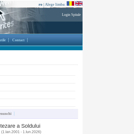
ro
| Alege limba:
Login Spitale
tile
Contact
enunchi
otezare a Soldului
(1.Ian.2001 - 1.Iun.2026)