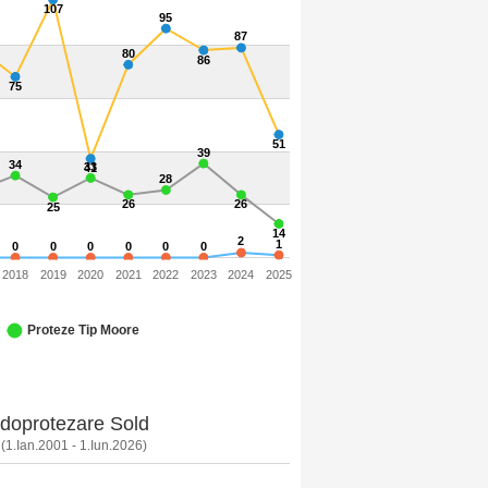
107
95
87
80
86
75
51
39
34
33
41
28
26
26
25
14
2
1
0
0
0
0
0
0
2018
2019
2020
2021
2022
2023
2024
2025
Proteze Tip Moore
ndoprotezare Sold
(1.Ian.2001 - 1.Iun.2026)