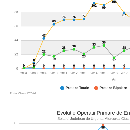
108
102
99
88
87
77
76
76
69
66
47
44
36
33
30
28
28
22
22
23
19
9
17
2
1
0
0
0
0
0
0
0
0
0
0
0
0
0
2004
2008
2009
2010
2011
2012
2013
2014
2015
2016
2017
An
Proteze Totale
Proteze Bipolare
FusionCharts XT Trial
Evolutie Operatii Primare de E
Spitalul Judetean de Urgenta Miercurea Ciuc. 
90
88