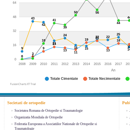
64
50
56
48
4
43
41
44
42
39
32
25
24
22
22
21
19
18
18
21
14
16
1
16
9
9
15
1
13
13
11
3
1
0
0
0
2008
2009
2010
2011
2012
2013
2014
2015
2016
2017
20
An
Totale Cimentate
Totale Necimentate
FusionCharts XT Trial
Societati de ortopedie
Publ
Societatea Romana de Ortopedie si Traumatologie
Organizatia Mondiala de Ortopedie
Federatia Europeana a Asociatiilor Nationale de Ortopedie si
Traumatologie