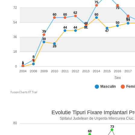
75
72
75
62
60
60
60
62
53
54
50
49
44
44
51
47
39
36
30
28
18
8
3
1
0
0
2004
2008
2009
2010
2011
2012
2013
2014
2015
2016
2017
Sex
Masculin
Femi
FusionCharts XT Trial
Evolutie Tipuri Fixare Implantari P
Spitalul Judetean de Urgenta Miercurea Ciuc. 
80
73
68