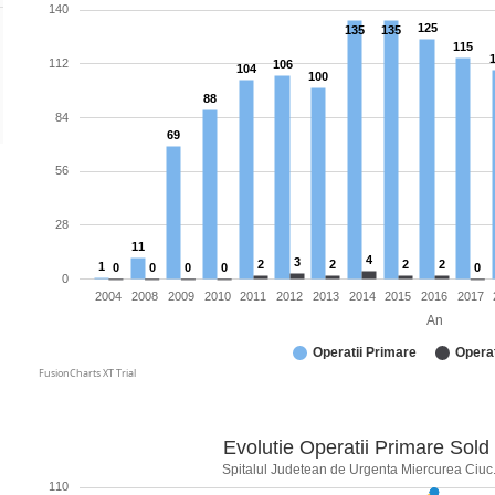
140
125
135
135
115
112
106
104
100
88
84
69
56
28
11
4
3
2
2
2
2
1
0
0
0
0
0
0
2004
2008
2009
2010
2011
2012
2013
2014
2015
2016
2017
An
Operatii Primare
Operat
FusionCharts XT Trial
Evolutie Operatii Primare Sold
Spitalul Judetean de Urgenta Miercurea Ciuc. 
110