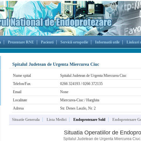
a
Prezentare RNE
Pacienti
Servicii ortopedie
Informatii utile
Linkuri u
Spitalul Judetean de Urgenta Miercurea Ciuc
Nume spital
Spitalul Judetean de Urgenta Miercurea Ciuc
Telefon/Fax
0266 324193 / 0266 372135
Email
None
Localitate
Miercurea-Ciuc / Harghita
Adresa
Str. Denes Laszlo, Nr. 2
Situatie Generala
Lista Medici
Endoprotezare Sold
Endoprotezare G
Situatia Operatiilor de Endopr
Spitalul Judetean de Urgenta Miercurea Ciuc. 