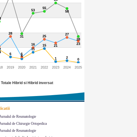
55
53
58
4
28
27
25
31
28
23
16
15
21
11
7
4
6
6
4
2
1
0
18
2019
2020
2021
2022
2023
2024
2025
Totale Hibrid si Hibrid inversat
icatii
Jurnalul de Reumatologie
Jurnalul de Chirurgie Ortopedica
Jurnalul de Reumatologie