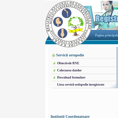
Pagina principal
Servicii ortopedie
Obiectivele RNE
Colectarea datelor
Download formulare
Lista servicii ordopedie inregistrate
Institutii Coordonatoare