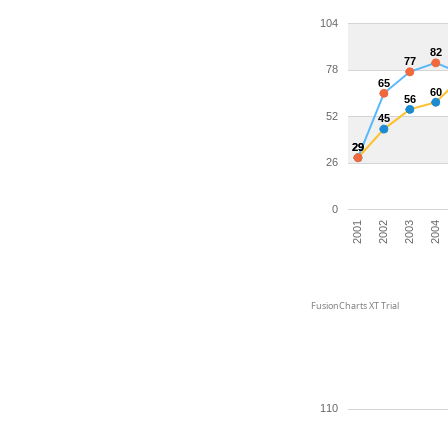
104
82
77
78
65
60
56
52
45
29
29
26
0
2003
2002
2001
2004
FusionCharts XT Trial
110