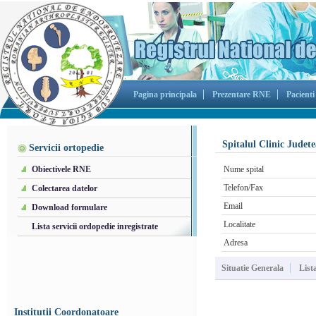
Pagina principala
Prezentare RNE
Pacienti
Spitalul Clinic Judet
Servicii ortopedie
Obiectivele RNE
Nume spital
Telefon/Fax
Colectarea datelor
Email
Download formulare
Localitate
Lista servicii ordopedie inregistrate
Adresa
Situatie Generala
List
Institutii Coordonatoare