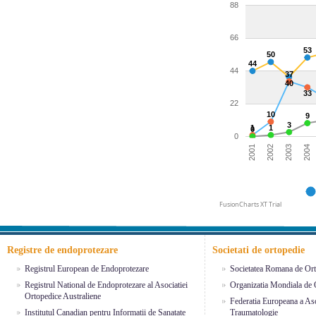
88
66
53
50
44
44
37
40
33
22
10
9
3
1
1
0
0
2003
2002
2001
2004
FusionCharts XT Trial
Registre de endoprotezare
Societati de ortopedie
Registrul European de Endoprotezare
Societatea Romana de Ort
Registrul National de Endoprotezare al Asociatiei
Organizatia Mondiala de 
Ortopedice Australiene
Federatia Europeana a Aso
Institutul Canadian pentru Informatii de Sanatate
Traumatologie