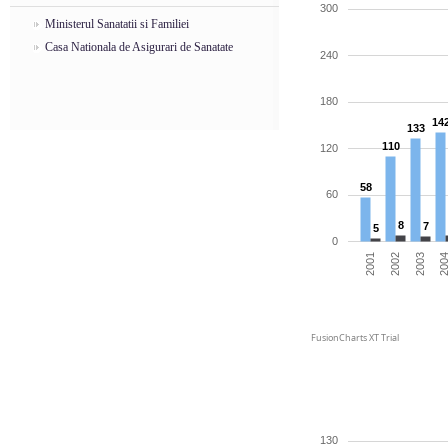
300
Ministerul Sanatatii si Familiei
Casa Nationala de Asigurari de Sanatate
240
180
14
133
110
120
58
60
8
7
5
0
200
2001
2002
2003
FusionCharts XT Trial
130