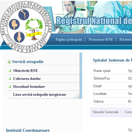
Pagina principala
Prezentare RNE
Pacienti
Spitalul Judetean de
Servicii ortopedie
Obiectivele RNE
Nume spital
Sp
Telefon/Fax
02
Colectarea datelor
Email
sp
Download formulare
Localitate
Su
Lista servicii ordopedie inregistrate
Adresa
B-
Situatie Generala
List
Sp
Institutii Coordonatoare