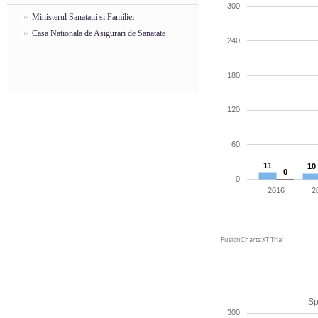
300
Ministerul Sanatatii si Familiei
Casa Nationala de Asigurari de Sanatate
240
180
120
60
11
10
0
0
2016
2
FusionCharts XT Trial
Sp
300