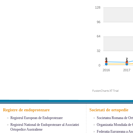
128
96
64
32
8
7
3
3
0
2016
2017
FusionCharts XT Trial
Registre de endoprotezare
Societati de ortopedie
Registrul European de Endoprotezare
Societatea Romana de Ort
Registrul National de Endoprotezare al Asociatiei
Organizatia Mondiala de 
Ortopedice Australiene
Federatia Europeana a Aso