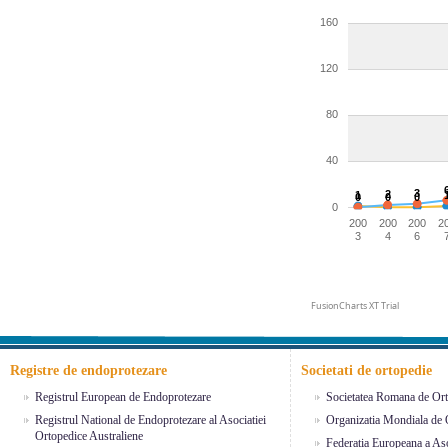
160
120
80
40
3
2
1
0
0
0
0
200
200
200
2
3
4
6
FusionCharts XT Trial
Registre de endoprotezare
Societati de ortopedie
Registrul European de Endoprotezare
Societatea Romana de Ort
Registrul National de Endoprotezare al Asociatiei
Organizatia Mondiala de 
Ortopedice Australiene
Federatia Europeana a Aso