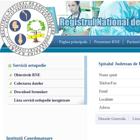
Pagina principala
Prezentare RNE
Pacienti
Spitalul Judetean de 
Servicii ortopedie
Obiectivele RNE
Nume spital
Telefon/Fax
Colectarea datelor
Email
Download formulare
Localitate
Lista servicii ordopedie inregistrate
Adresa
Situatie Generala
List
Institutii Coordonatoare