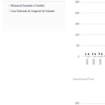
300
Ministerul Sanatatii si Familiei
Casa Nationala de Asigurari de Sanatate
240
180
120
60
3
2
1
0
0
0
0
2004
2006
2003
FusionCharts XT Trial
300