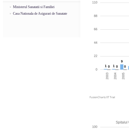
110
Ministerul Sanatatii si Familiei
Casa Nationala de Asigurari de Sanatate
88
66
44
22
9
1
1
0
0
0
0
2004
2005
2003
FusionCharts XT Trial
Spitalul
100