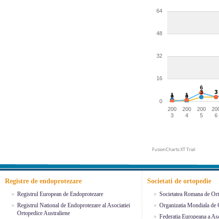
64
48
32
16
6
3
3
3
1
1
0
0
0
200
200
200
20
3
4
5
6
FusionCharts XT Trial
Registre de endoprotezare
Societati de ortopedie
Registrul European de Endoprotezare
Societatea Romana de Ort
Registrul National de Endoprotezare al Asociatiei
Organizatia Mondiala de 
Ortopedice Australiene
Federatia Europeana a Aso