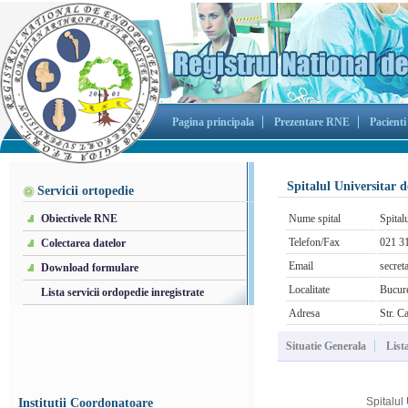
Pagina principala
Prezentare RNE
Pacienti
Spitalul Universitar 
Servicii ortopedie
Obiectivele RNE
Nume spital
Spital
Telefon/Fax
021 3
Colectarea datelor
Email
secret
Download formulare
Localitate
Bucure
Lista servicii ordopedie inregistrate
Adresa
Str. C
Situatie Generala
List
Spitalul
Institutii Coordonatoare