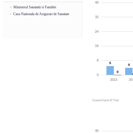
40
Ministerul Sanatatii si Familiei
Casa Nationala de Asigurari de Sanatate
32
24
16
8
5
4
0
0
2013
20
FusionCharts XT Trial
40