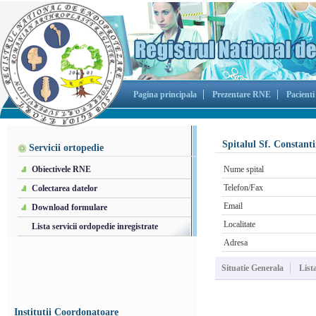
Pagina principala
Prezentare RNE
Pacienti
Spitalul Sf. Constant
Servicii ortopedie
Obiectivele RNE
Nume spital
Telefon/Fax
Colectarea datelor
Email
Download formulare
Localitate
Lista servicii ordopedie inregistrate
Adresa
Situatie Generala
List
Institutii Coordonatoare