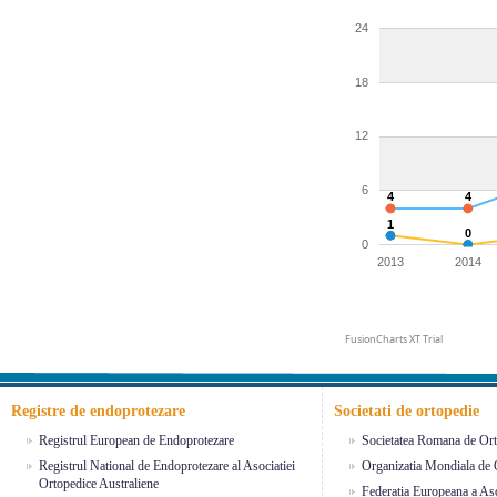
24
18
12
6
4
4
1
0
0
2013
2014
FusionCharts XT Trial
Registre de endoprotezare
Societati de ortopedie
Registrul European de Endoprotezare
Societatea Romana de Ort
Registrul National de Endoprotezare al Asociatiei
Organizatia Mondiala de 
Ortopedice Australiene
Federatia Europeana a Aso