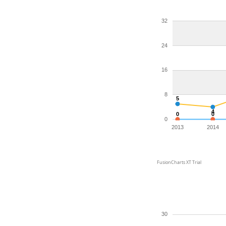
32
24
16
8
5
4
0
0
0
2013
2014
FusionCharts XT Trial
30