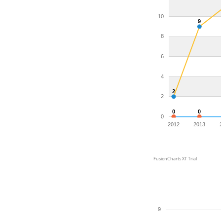
10
9
8
6
4
2
2
0
0
0
2012
2013
FusionCharts XT Trial
9