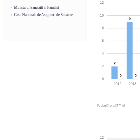
12
Ministerul Sanatatii si Familiei
Casa Nationala de Asigurari de Sanatate
10
9
8
6
4
2
2
0
0
0
2012
2013
FusionCharts XT Trial
12