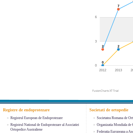
7
6
3
2
2
0
0
2012
2013
2
FusionCharts XT Trial
Registre de endoprotezare
Societati de ortopedie
Registrul European de Endoprotezare
Societatea Romana de Ort
Registrul National de Endoprotezare al Asociatiei
Organizatia Mondiala de 
Ortopedice Australiene
Federatia Europeana a Aso