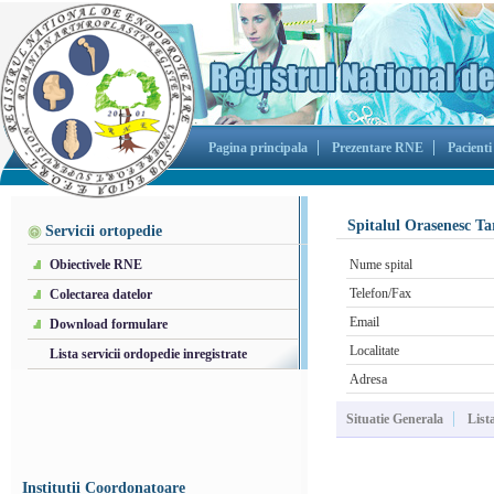
Pagina principala
Prezentare RNE
Pacienti
Spitalul Orasenesc T
Servicii ortopedie
Obiectivele RNE
Nume spital
Telefon/Fax
Colectarea datelor
Email
Download formulare
Localitate
Lista servicii ordopedie inregistrate
Adresa
Situatie Generala
List
Institutii Coordonatoare