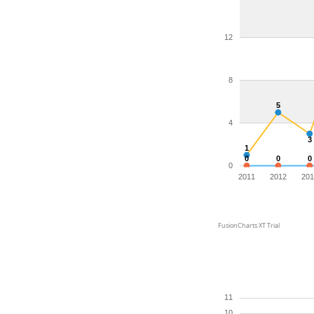
12
8
5
4
3
1
0
0
0
0
2011
2012
201
FusionCharts XT Trial
11
10