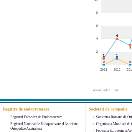
8
6
4
4
3
2
1
1
0
0
2011
2012
201
FusionCharts XT Trial
Registre de endoprotezare
Societati de ortopedie
Registrul European de Endoprotezare
Societatea Romana de Ort
Registrul National de Endoprotezare al Asociatiei
Organizatia Mondiala de 
Ortopedice Australiene
Federatia Europeana a Aso