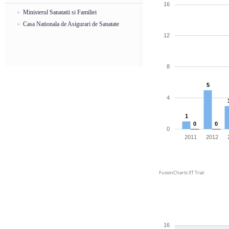
16
Ministerul Sanatatii si Familiei
Casa Nationala de Asigurari de Sanatate
12
8
5
4
1
0
0
0
2011
2012
FusionCharts XT Trial
16