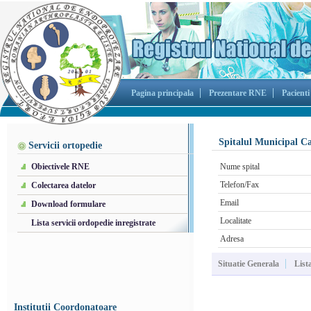
Pagina principala
Prezentare RNE
Pacienti
Spitalul Municipal C
Servicii ortopedie
Obiectivele RNE
Nume spital
Telefon/Fax
Colectarea datelor
Email
Download formulare
Localitate
Lista servicii ordopedie inregistrate
Adresa
Situatie Generala
List
Institutii Coordonatoare