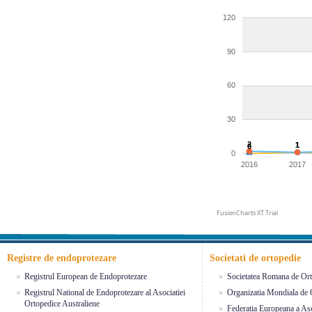
120
90
60
30
2
1
1
0
0
2016
2017
FusionCharts XT Trial
Registre de endoprotezare
Societati de ortopedie
Registrul European de Endoprotezare
Societatea Romana de Ort
Registrul National de Endoprotezare al Asociatiei
Organizatia Mondiala de 
Ortopedice Australiene
Federatia Europeana a Aso