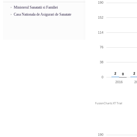
190
Ministerul Sanatatii si Familiei
Casa Nationala de Asigurari de Sanatate
152
114
76
38
2
2
0
0
2016
2
FusionCharts XT Trial
190