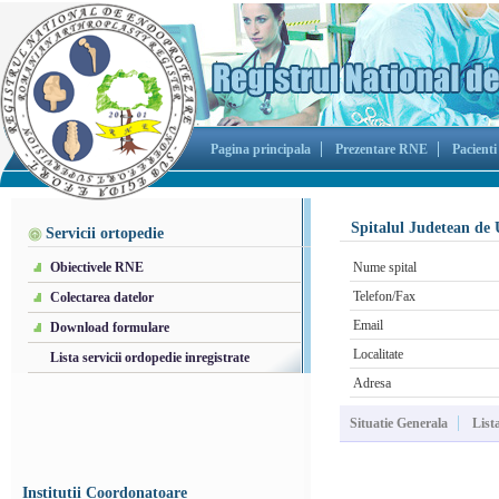
Pagina principala
Prezentare RNE
Pacienti
Spitalul Judetean de 
Servicii ortopedie
Obiectivele RNE
Nume spital
Telefon/Fax
Colectarea datelor
Email
Download formulare
Localitate
Lista servicii ordopedie inregistrate
Adresa
Situatie Generala
List
Institutii Coordonatoare