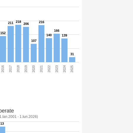
218
216
211
206
166
152
140
139
107
31
2017
2020
2023
2016
2019
2022
2025
2018
2021
2024
perate
1.Ian.2001 - 1.Iun.2026)
13