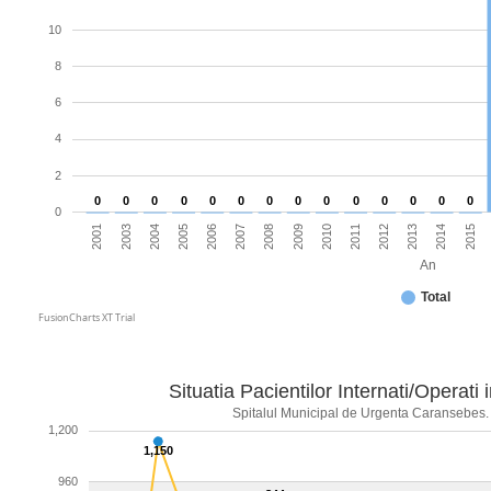
10
8
6
4
2
0
0
0
0
0
0
0
0
0
0
0
0
0
0
0
2001
2005
2008
2011
2014
2004
2007
2010
2013
2003
2006
2009
2012
2015
An
Total
FusionCharts XT Trial
Situatia Pacientilor Internati/Operati 
Spitalul Municipal de Urgenta Caransebes. 
1,200
1,150
960