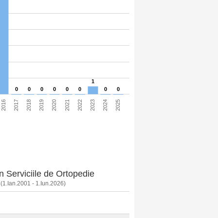
1
0
0
0
0
0
0
0
0
2017
2020
2023
2016
2019
2022
2025
2018
2021
2024
in Serviciile de Ortopedie
(1.Ian.2001 - 1.Iun.2026)