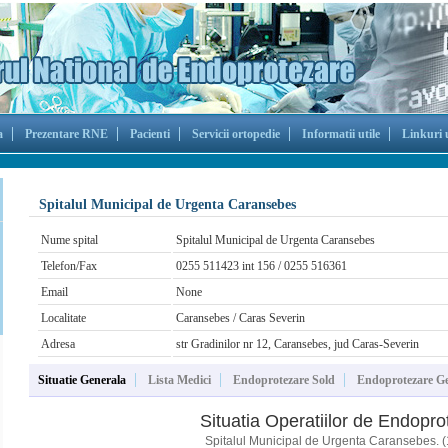
a
Prezentare RNE
Pacienti
Servicii ortopedie
Informatii utile
Linkuri u
Spitalul Municipal de Urgenta Caransebes
Nume spital
Spitalul Municipal de Urgenta Caransebes
Telefon/Fax
0255 511423 int 156 / 0255 516361
Email
None
Localitate
Caransebes / Caras Severin
Adresa
str Gradinilor nr 12, Caransebes, jud Caras-Severin
Situatie Generala
Lista Medici
Endoprotezare Sold
Endoprotezare G
Situatia Operatiilor de Endopro
Spitalul Municipal de Urgenta Caransebes. (