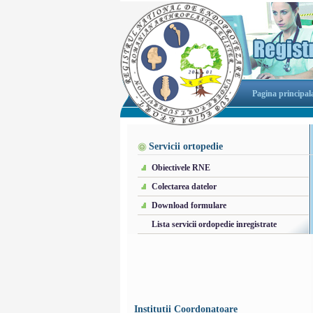
Pagina principal
Servicii ortopedie
Obiectivele RNE
Colectarea datelor
Download formulare
Lista servicii ordopedie inregistrate
Institutii Coordonatoare