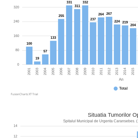
331
332
311
320
267
264
255
237
240
224
219
204
160
133
100
80
57
19
0
2001
2005
2008
2011
2014
2004
2007
2010
2013
2003
2006
2009
2012
2015
An
Total
FusionCharts XT Trial
Situatia Tumorilor O
Spitalul Municipal de Urgenta Caransebes. (
14
12