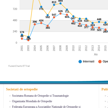
844
813
720
771
626
711
547
601
592
567
448
480
424
516
515
396
462
434
424
410
377
365
332
323
240
283
174
88
56
129
0
2013
2009
2005
2012
2008
2004
2015
2011
2007
2003
2014
2010
2006
2001
An
Internati
Ope
FusionCharts XT Trial
Societati de ortopedie
Publ
Societatea Romana de Ortopedie si Traumatologie
Organizatia Mondiala de Ortopedie
Federatia Europeana a Asociatiilor Nationale de Ortopedie si