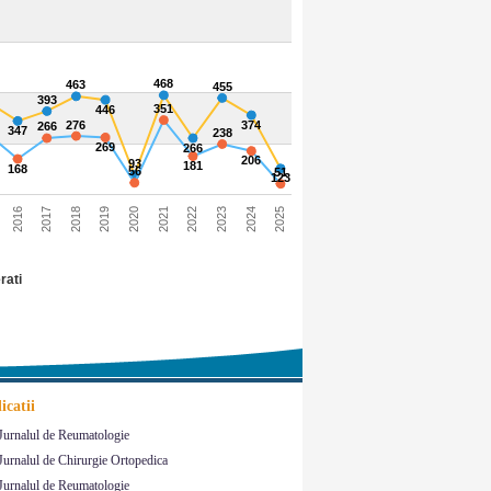
468
463
455
393
351
446
276
374
266
347
238
269
266
206
93
181
168
56
51
123
2021
2017
2024
2020
2016
2023
2019
2022
2018
2025
rati
icatii
Jurnalul de Reumatologie
Jurnalul de Chirurgie Ortopedica
Jurnalul de Reumatologie