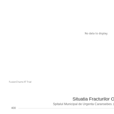
No data to display.
FusionCharts XT Trial
Situatia Fracturilor 
Spitalul Municipal de Urgenta Caransebes. (
400