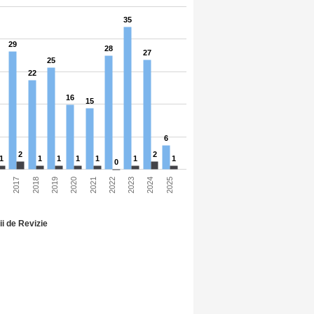
35
29
28
27
25
22
16
15
6
2
2
1
1
1
1
1
1
1
0
2025
2023
2021
2019
2017
2024
2022
2020
2018
6
ii de Revizie