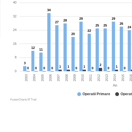
40
34
32
29
29
28
27
26
25
25
24
24
22
20
16
12
11
8
3
2
1
1
1
1
0
0
0
0
0
0
0
0
0
2012
2010
2008
2006
2004
2015
2013
2011
2009
2007
2005
2003
201
2014
An
Operatii Primare
Operat
FusionCharts XT Trial