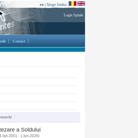
ro
| Alege limba:
Login Spitale
tile
Contact
enunchi
tezare a Soldului
1.Ian.2001 - 1.Iun.2026)