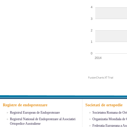
4
3
2
1
0
2014
FusionCharts XT Trial
Registre de endoprotezare
Societati de ortopedie
Registrul European de Endoprotezare
Societatea Romana de Ort
Registrul National de Endoprotezare al Asociatiei
Organizatia Mondiala de 
Ortopedice Australiene
Federatia Europeana a Aso