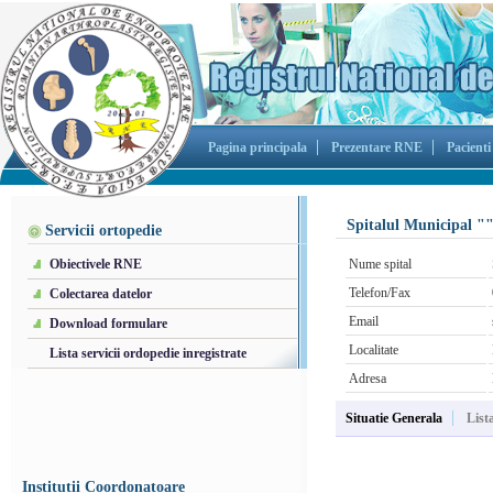
Pagina principala
Prezentare RNE
Pacienti
Spitalul Municipal "
Servicii ortopedie
Obiectivele RNE
Nume spital
Telefon/Fax
Colectarea datelor
Email
Download formulare
Localitate
Lista servicii ordopedie inregistrate
Adresa
Situatie Generala
List
Institutii Coordonatoare