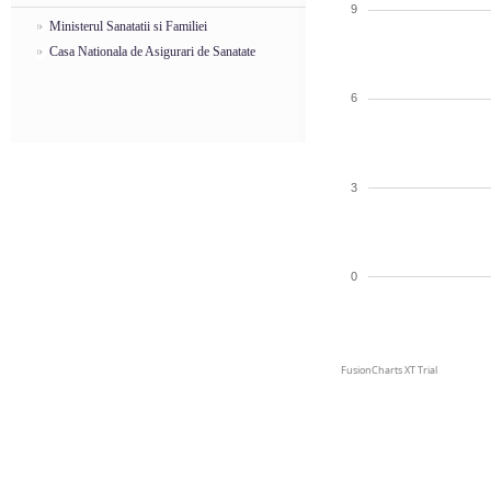
9
Ministerul Sanatatii si Familiei
Casa Nationala de Asigurari de Sanatate
6
3
0
FusionCharts XT Trial