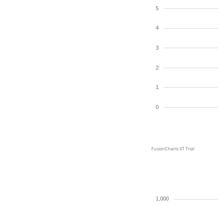
5
4
3
2
1
0
FusionCharts XT Trial
1,000